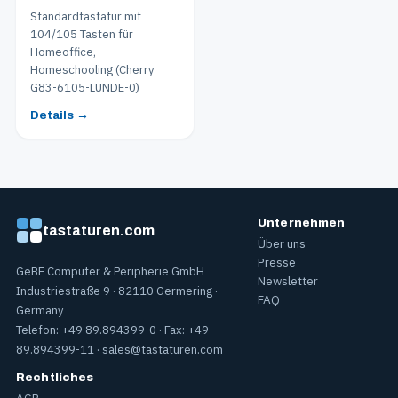
Standardtastatur mit
104/105 Tasten für
Homeoffice,
Homeschooling (Cherry
G83-6105-LUNDE-0)
Details →
Unternehmen
tastaturen.com
Über uns
Presse
GeBE Computer & Peripherie GmbH
Newsletter
Industriestraße 9 · 82110 Germering ·
FAQ
Germany
Telefon: +49 89.894399-0 · Fax: +49
89.894399-11 ·
sales@tastaturen.com
Rechtliches