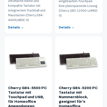
Ultraflache kleine und
eingebautem Touchpad.
kompakte Tastatur mit
Eine platzsparende Lösung
integriertem Trackball und
(Cherry G80-11900-LUMDE-
Maustasten (Cherry G84-
0).
4400LUBDE-0)
Details →
Details →
Cherry G84-5500 PC
Cherry G84-5200 PC
Tastatur mit
Tastatur mit
Touchpad und USB,
Nummernblock,
für Homeoffice
geeignet für's
Anwendungen
Homeoffice