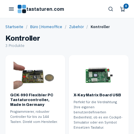
0
tastaturen.com
Startseite
/
Büro | Homeoffice
/
Zubehör
/
Kontroller
Kontroller
3 Produkte
GCK-990 Flexibler PC
X-Key Matrix Board USB
Tastaturcontroller,
Perfekt für die Verdrahtung
Made in Germany
Ihre eigenen
Programmierer, robuster
benutzerdefinierten
Controller für bis zu 144
Bedienfeld, ob es ein Cockpit-
Tasten. Direkt vom Hersteller.
Simulator oder ein Symbol
Einsetzen Tastatur.