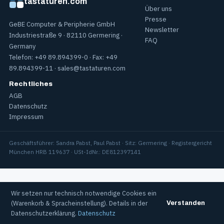
tastaturen.com
Über uns
Presse
GeBE Computer & Peripherie GmbH
Newsletter
Industriestraße 9 · 82110 Germering ·
FAQ
Germany
Telefon: +49 89.894399-0 · Fax: +49
89.894399-11 ·
sales@tastaturen.com
Rechtliches
AGB
Datenschutz
Impressum
Geschäftsführer: Sandra Pabst, Paul Pabst · Sitz: Germering · Registergericht
München HRB 119637 · USt-IdNr.: DE812397141
Wir setzen nur technisch notwendige Cookies ein
(Warenkorb & Spracheinstellung). Details in der
Verstanden
Datenschutzerklärung.
Datenschutz