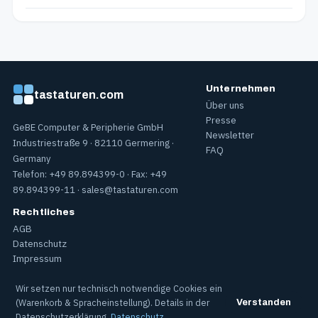
Unternehmen
tastaturen.com
Über uns
Presse
GeBE Computer & Peripherie GmbH
Newsletter
Industriestraße 9 · 82110 Germering ·
FAQ
Germany
Telefon: +49 89.894399-0 · Fax: +49
89.894399-11 ·
sales@tastaturen.com
Rechtliches
AGB
Datenschutz
Impressum
Wir setzen nur technisch notwendige Cookies ein
Geschäftsführer: Sandra Pabst, Paul Pabst · Sitz: Germering · Registergericht
(Warenkorb & Spracheinstellung). Details in der
Verstanden
München HRB 119637 · USt-IdNr.: DE812397141
Datenschutzerklärung.
Datenschutz