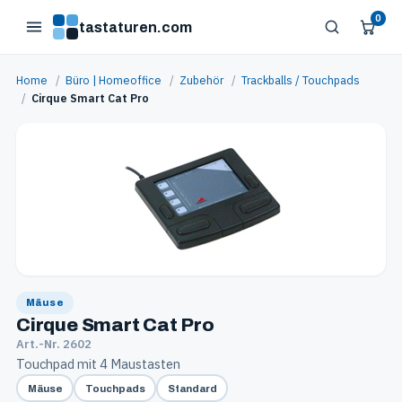
0
tastaturen.com
Home
/
Büro | Homeoffice
/
Zubehör
/
Trackballs / Touchpads
/
Cirque Smart Cat Pro
Mäuse
Cirque Smart Cat Pro
Art.-Nr. 2602
Touchpad mit 4 Maustasten
Mäuse
Touchpads
Standard