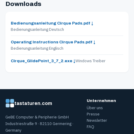
Downloads
Bedienungsanleitung Cirque Pads.pdf ↓
Bedienungsanleitung Deutsch
Operating Instructions Cirque Pads.pdf ↓
Bedienungsanleitung Englisch
Windows Treiber
Cirque_GlidePoint_3_7_2.exe ↓
Unternehmen
tastaturen.com
Über uns
Presse
GeBE Computer & Peripherie GmbH
Newsletter
Industriestraße 9 · 82110 Germering ·
FAQ
Germany